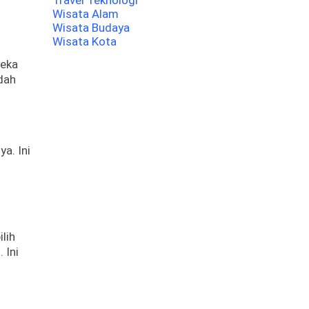
Travel Teknologi
Wisata Alam
Wisata Budaya
Wisata Kota
reka
dah
a. Ini
lih
 Ini