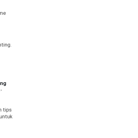
ume
ting.
ang
-
 tips
 untuk