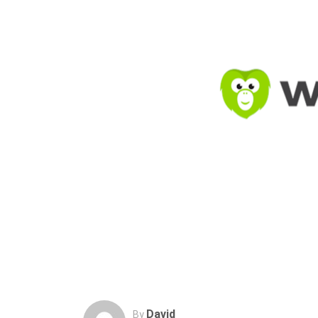
David
By