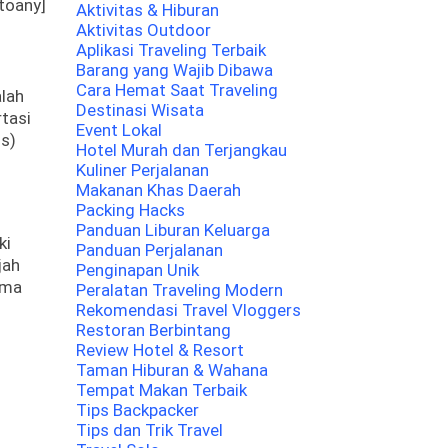
toany]
Aktivitas & Hiburan
Aktivitas Outdoor
Aplikasi Traveling Terbaik
Barang yang Wajib Dibawa
Cara Hemat Saat Traveling
alah
Destinasi Wisata
rtasi
Event Lokal
ss)
Hotel Murah dan Terjangkau
Kuliner Perjalanan
Makanan Khas Daerah
Packing Hacks
Panduan Liburan Keluarga
ki
Panduan Perjalanan
jah
Penginapan Unik
ama
Peralatan Traveling Modern
Rekomendasi Travel Vloggers
Restoran Berbintang
Review Hotel & Resort
Taman Hiburan & Wahana
Tempat Makan Terbaik
Tips Backpacker
Tips dan Trik Travel