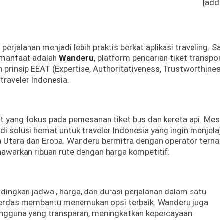
[add
perjalanan menjadi lebih praktis berkat aplikasi traveling. S
rmanfaat adalah
Wanderu
, platform pencarian tiket transpo
an prinsip EEAT (Expertise, Authoritativeness, Trustworthine
raveler Indonesia.
at yang fokus pada pemesanan tiket bus dan kereta api. Mes
a jadi solusi hemat untuk traveler Indonesia yang ingin menjela
ka Utara dan Eropa. Wanderu bermitra dengan operator tern
nawarkan ribuan rute dengan harga kompetitif.
ngkan jadwal, harga, dan durasi perjalanan dalam satu
ter cerdas membantu menemukan opsi terbaik. Wanderu juga
ngguna yang transparan, meningkatkan kepercayaan.