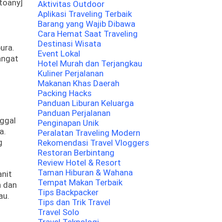
toany]
Aktivitas Outdoor
Aplikasi Traveling Terbaik
Barang yang Wajib Dibawa
Cara Hemat Saat Traveling
Destinasi Wisata
ura.
Event Lokal
angat
Hotel Murah dan Terjangkau
Kuliner Perjalanan
Makanan Khas Daerah
Packing Hacks
Panduan Liburan Keluarga
Panduan Perjalanan
nggal
Penginapan Unik
a.
Peralatan Traveling Modern
g
Rekomendasi Travel Vloggers
Restoran Berbintang
Review Hotel & Resort
Taman Hiburan & Wahana
anit
Tempat Makan Terbaik
n dan
Tips Backpacker
au.
Tips dan Trik Travel
Travel Solo