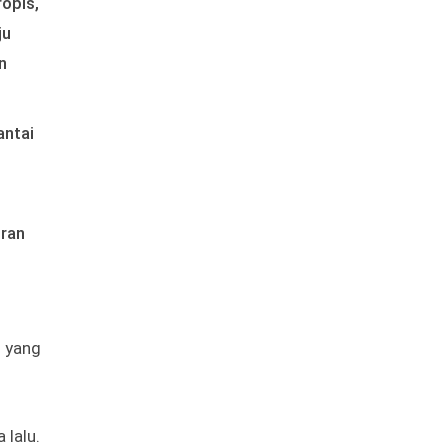
opis,
ju
n
antai
iran
s yang
lalu.