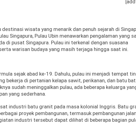
[add
u destinasi wisata yang menarik dan penuh sejarah di Singap
t Pulau Singapura, Pulau Ubin menawarkan pengalaman yang s
a di pusat Singapura. Pulau ini terkenal dengan suasana
erta warisan budaya yang masih terjaga hingga saat ini.
rmula sejak abad ke-19. Dahulu, pulau ini menjadi tempat ti
g bekerja di pertanian kelapa sawit, perikanan, dan batu bat
knya sudah meninggalkan pulau, ada beberapa keluarga yan
upan yang sederhana.
usat industri batu granit pada masa kolonial Inggris. Batu gr
uk berbagai proyek pembangunan, termasuk pembangunan jala
iatan industri tersebut dapat dilihat di beberapa bagian pul