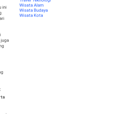
Travel Teknologi
Wisata Alam
 ini
Wisata Budaya
g.
Wisata Kota
ari
i
 juga
ing
ng
t
rta