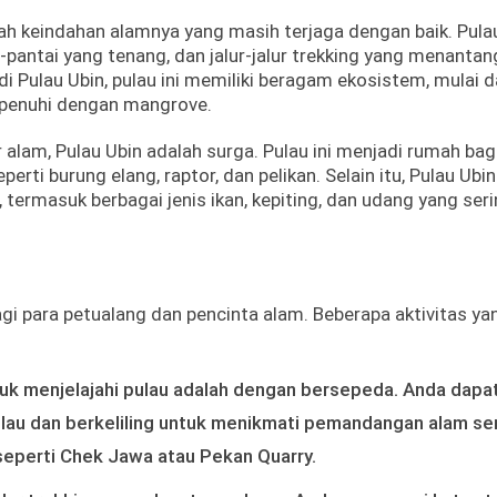
ah keindahan alamnya yang masih terjaga dengan baik. Pulau
-pantai yang tenang, dan jalur-jalur trekking yang menantan
 Pulau Ubin, pulau ini memiliki beragam ekosistem, mulai d
dipenuhi dengan mangrove.
alam, Pulau Ubin adalah surga. Pulau ini menjadi rumah bag
erti burung elang, raptor, dan pelikan. Selain itu, Pulau Ubin
 termasuk berbagai jenis ikan, kepiting, dan udang yang ser
i para petualang dan pencinta alam. Beberapa aktivitas ya
tuk menjelajahi pulau adalah dengan bersepeda. Anda dapa
lau dan berkeliling untuk menikmati pemandangan alam se
eperti Chek Jawa atau Pekan Quarry.