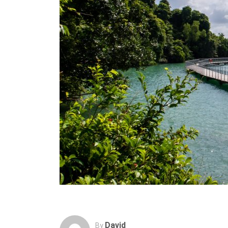
David
By