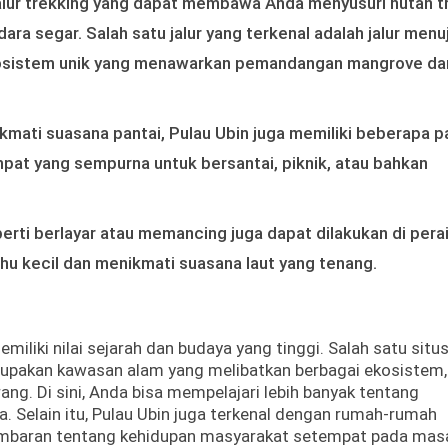
jalur trekking yang dapat membawa Anda menyusuri hutan tr
ara segar. Salah satu jalur yang terkenal adalah jalur menu
osistem unik yang menawarkan pemandangan mangrove da
kmati suasana pantai, Pulau Ubin juga memiliki beberapa p
empat yang sempurna untuk bersantai, piknik, atau bahkan
perti berlayar atau memancing juga dapat dilakukan di pera
hu kecil dan menikmati suasana laut yang tenang.
miliki nilai sejarah dan budaya yang tinggi. Salah satu situ
rupakan kawasan alam yang melibatkan berbagai ekosistem,
ng. Di sini, Anda bisa mempelajari lebih banyak tentang
. Selain itu, Pulau Ubin juga terkenal dengan rumah-rumah
ambaran tentang kehidupan masyarakat setempat pada masa 