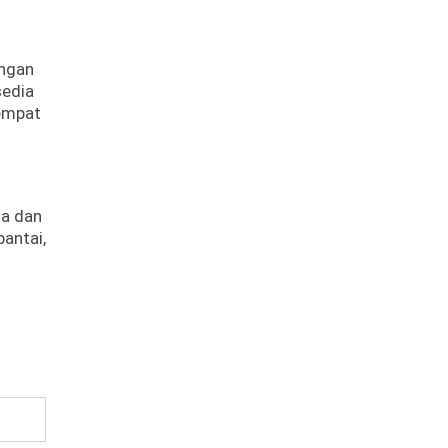
engan
sedia
tempat
ta dan
pantai,