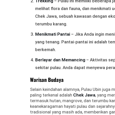
Trekking
– Pulau ini memiliki beberapa 
melihat flora dan fauna, dan menikmati ud
Chek Jawa, sebuah kawasan dengan ek
terumbu karang.
Menikmati Pantai
– Jika Anda ingin meni
yang tenang. Pantai-pantai ini adalah t
berkemah.
Berlayar dan Memancing
– Aktivitas se
sekitar pulau. Anda dapat menyewa pera
Warisan Budaya
Selain keindahan alamnya, Pulau Ubin juga me
paling terkenal adalah
Chek Jawa
, yang me
termasuk hutan, mangrove, dan terumbu kara
keanekaragaman hayati pulau dan sejarahnya
tradisional yang masih ada, memberikan g