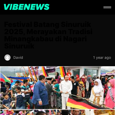
Festival Batang Sinuruik
2025, Merayakan Tradisi
Minangkabau di Nagari
Sinuruik
David
1 year ago