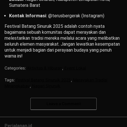
Sumatera Barat
Kontak Informasi
:
@terusbergerak (Instagram)
Festival Batang Sinuruik 2025 adalah contoh nyata
bagaimana sebuah komunitas dapat merayakan dan
melestarikan tradisi mereka melalui acara yang melibatkan
seluruh elemen masyarakat.
Jangan lewatkan kesempatan
untuk menjadi bagian dari perayaan budaya yang penuh
warna ini!
Categories:
Aktivitas & Hiburan
,
Event Lokal
Tags:
Festival Batang Sinuruik 2025
,
Merayakan Tradisi
Minangkabau
,
Nagari Sinuruik
Leave a Comment
Perjalanan.id