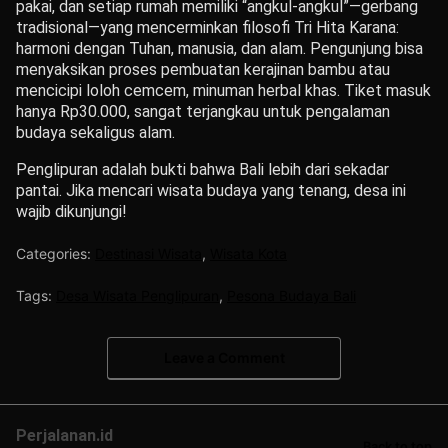
pakai, dan setiap rumah memiliki “angkul-angkul”—gerbang
tradisional—yang mencerminkan filosofi Tri Hita Karana:
harmoni dengan Tuhan, manusia, dan alam. Pengunjung bisa
menyaksikan proses pembuatan kerajinan bambu atau
mencicipi loloh cemcem, minuman herbal khas. Tiket masuk
hanya Rp30.000, sangat terjangkau untuk pengalaman
budaya sekaligus alam.
Penglipuran adalah bukti bahwa Bali lebih dari sekadar
pantai. Jika mencari wisata budaya yang tenang, desa ini
wajib dikunjungi!
Categories:
Destinasi Wisata
,
Wisata Kota
Tags:
Desa Wisata Penglipuran
,
Pesona Budaya Bali
Leave a Comment
Perjalanan.id
Back to top