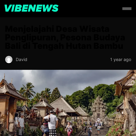
Menjelajahi Desa Wisata
Penglipuran, Pesona Budaya
Bali di Tengah Hutan Bambu
David
1 year ago