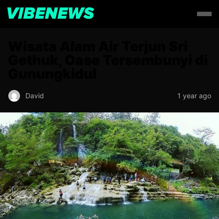
Wisata Alam Air Terjun Sri
Gethuk, Oase Tersembunyi di
Gunungkidul
David
1 year ago