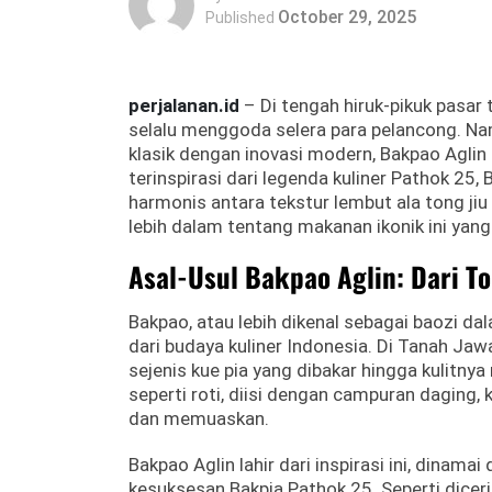
October 29, 2025
Published
perjalanan.id
– Di tengah hiruk-pikuk pasar
selalu menggoda selera para pelancong. Na
klasik dengan inovasi modern, Bakpao Aglin 
terinspirasi dari legenda kuliner Pathok 25
harmonis antara tekstur lembut ala tong jiu
lebih dalam tentang makanan ikonik ini yang 
Asal-Usul Bakpao Aglin: Dari To
Bakpao, atau lebih dikenal sebagai baozi da
dari budaya kuliner Indonesia. Di Tanah Jaw
sejenis kue pia yang dibakar hingga kulitny
seperti roti, diisi dengan campuran daging, 
dan memuaskan.
Bakpao Aglin lahir dari inspirasi ini, dinamai
kesuksesan Bakpia Pathok 25. Seperti dice