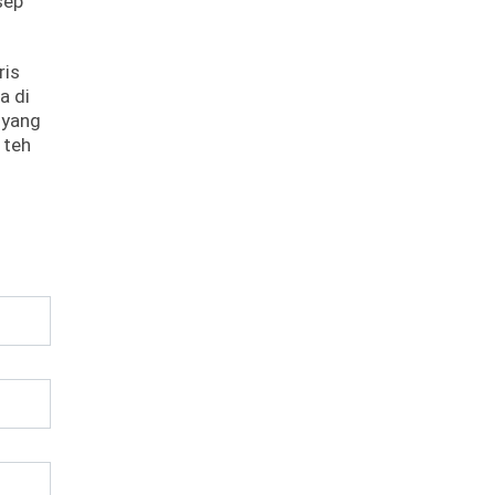
sep
ris
a di
 yang
 teh