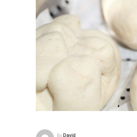
David
By