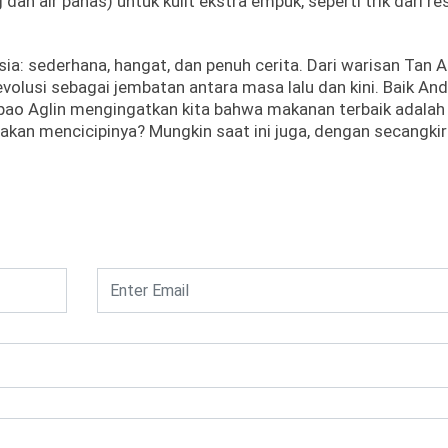
n air panas) untuk kulit ekstra empuk, seperti trik dari re
ia: sederhana, hangat, dan penuh cerita. Dari warisan Tan A
revolusi sebagai jembatan antara masa lalu dan kini. Baik And
pao Aglin mengingatkan kita bahwa makanan terbaik adalah
da akan mencicipinya? Mungkin saat ini juga, dengan secangkir