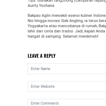
Tips: Gunakan tangzhong (campuran tepung da
Aunty Yochana.
Bakpao Aglin mewakili esensi kuliner Indones
Nio hingga inovasi Siek Angling, ia terus be
Yogyakarta atau mencobanya di rumah, Bak
lahir dari cinta dan tradisi. Jadi, kapan An
hangat di samping. Selamat menikmati!
LEAVE A REPLY