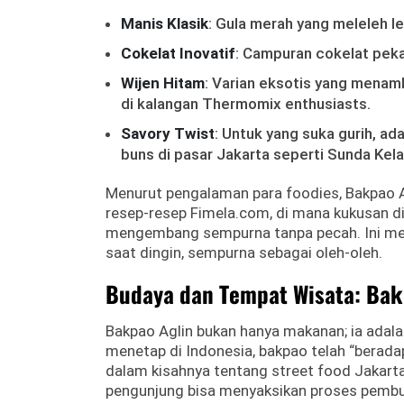
Manis Klasik
: Gula merah yang meleleh l
Cokelat Inovatif
: Campuran cokelat peka
Wijen Hitam
: Varian eksotis yang menamb
di kalangan Thermomix enthusiasts.
Savory Twist
: Untuk yang suka gurih, a
buns di pasar Jakarta seperti Sunda Kela
Menurut pengalaman para foodies, Bakpao 
resep-resep Fimela.com, di mana kukusan di
mengembang sempurna tanpa pecah. Ini memb
saat dingin, sempurna sebagai oleh-oleh.
Budaya dan Tempat Wisata: Bakp
Bakpao Aglin bukan hanya makanan; ia adala
menetap di Indonesia, bakpao telah “berada
dalam kisahnya tentang street food Jakarta
pengunjung bisa menyaksikan proses pembua