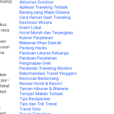
toany]
Aktivitas Outdoor
Aplikasi Traveling Terbaik
Barang yang Wajib Dibawa
Cara Hemat Saat Traveling
Destinasi Wisata
ukus
Event Lokal
 rasa
Hotel Murah dan Terjangkau
Kuliner Perjalanan
duan
Makanan Khas Daerah
lusuri
Packing Hacks
ia.
Panduan Liburan Keluarga
Panduan Perjalanan
Penginapan Unik
Peralatan Traveling Modern
Rekomendasi Travel Vloggers
hkan
Restoran Berbintang
 pia—
Review Hotel & Resort
tebal
Taman Hiburan & Wahana
kaya
Tempat Makan Terbaik
Tips Backpacker
Tips dan Trik Travel
k
Travel Solo
edi,