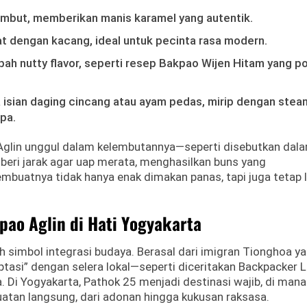
embut, memberikan manis karamel yang autentik.
t dengan kacang, ideal untuk pecinta rasa modern.
ah nutty flavor, seperti resep Bakpao Wijen Hitam yang p
da isian daging cincang atau ayam pedas, mirip dengan ste
pa.
Aglin unggul dalam kelembutannya—seperti disebutkan dal
beri jarak agar uap merata, menghasilkan buns yang
uatnya tidak hanya enak dimakan panas, tapi juga tetap 
ao Aglin di Hati Yogyakarta
h simbol integrasi budaya. Berasal dari imigran Tionghoa y
ptasi” dengan selera lokal—seperti diceritakan Backpacker 
. Di Yogyakarta, Pathok 25 menjadi destinasi wajib, di mana
tan langsung, dari adonan hingga kukusan raksasa.