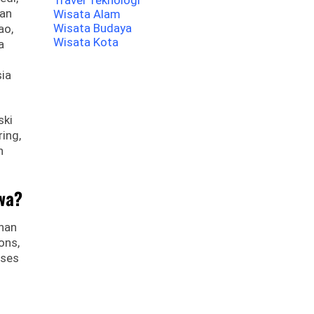
Travel Teknologi
kan
Wisata Alam
Wisata Budaya
ao,
Wisata Kota
a
ia
ski
ing,
n
wa?
onan
ons,
oses