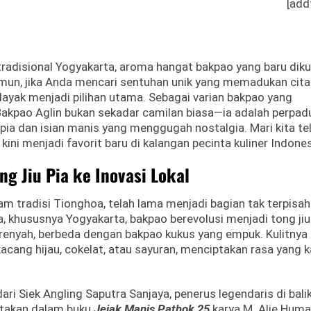
[add
 tradisional Yogyakarta, aroma hangat bakpao yang baru dik
mun, jika Anda mencari sentuhan unik yang memadukan cita
layak menjadi pilihan utama. Sebagai varian bakpao yang
, Bakpao Aglin bukan sekadar camilan biasa—ia adalah perpa
 pia dan isian manis yang menggugah nostalgia. Mari kita te
kini menjadi favorit baru di kalangan pecinta kuliner Indones
ng Jiu Pia ke Inovasi Lokal
lam tradisi Tionghoa, telah lama menjadi bagian tak terpisa
a, khususnya Yogyakarta, bakpao berevolusi menjadi tong jiu
a renyah, berbeda dengan bakpao kukus yang empuk. Kulitnya 
kacang hijau, cokelat, atau sayuran, menciptakan rasa yang 
 dari Siek Angling Saputra Sanjaya, penerus legendaris di bali
ritakan dalam buku
Jejak Manis Pathok 25
karya M. Alie Huma