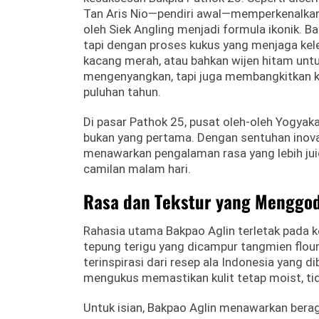
Tan Aris Nio—pendiri awal—memperkenalka
oleh Siek Angling menjadi formula ikonik. Ba
tapi dengan proses kukus yang menjaga kele
kacang merah, atau bahkan wijen hitam untu
mengenyangkan, tapi juga membangkitkan k
puluhan tahun.
Di pasar Pathok 25, pusat oleh-oleh Yogyak
bukan yang pertama. Dengan sentuhan inovati
menawarkan pengalaman rasa yang lebih juic
camilan malam hari.
Rasa dan Tekstur yang Menggo
Rahasia utama Bakpao Aglin terletak pada ke
tepung terigu yang dicampur tangmien flou
terinspirasi dari resep ala Indonesia yang d
mengukus memastikan kulit tetap moist, tida
Untuk isian, Bakpao Aglin menawarkan berag