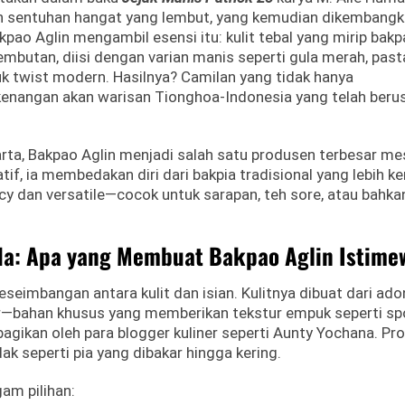
n sentuhan hangat yang lembut, yang kemudian dikembang
kpao Aglin mengambil esensi itu: kulit tebal yang mirip bakp
mbutan, diisi dengan varian manis seperti gula merah, past
k twist modern. Hasilnya? Camilan yang tidak hanya
enangan akan warisan Tionghoa-Indonesia yang telah berus
arta, Bakpao Aglin menjadi salah satu produsen terbesar me
f, ia membedakan diri dari bakpia tradisional yang lebih ker
y dan versatile—cocok untuk sarapan, teh sore, atau bahka
da: Apa yang Membuat Bakpao Aglin Istime
seimbangan antara kulit dan isian. Kulitnya dibuat dari ad
r—bahan khusus yang memberikan tekstur empuk seperti sp
ibagikan oleh para blogger kuliner seperti Aunty Yochana. Pr
k seperti pia yang dibakar hingga kering.
am pilihan: