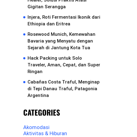
Healer, Solusi Praktis Atasi
Gigitan Serangga
Injera, Roti Fermentasi Ikonik dari
Ethiopia dan Eritrea
Rosewood Munich, Kemewahan
Bavaria yang Menyatu dengan
Sejarah di Jantung Kota Tua
Hack Packing untuk Solo
Traveler, Aman, Cepat, dan Super
Ringan
Cabañas Costa Traful, Menginap
di Tepi Danau Traful, Patagonia
Argentina
CATEGORIES
Akomodasi
Aktivitas & Hiburan