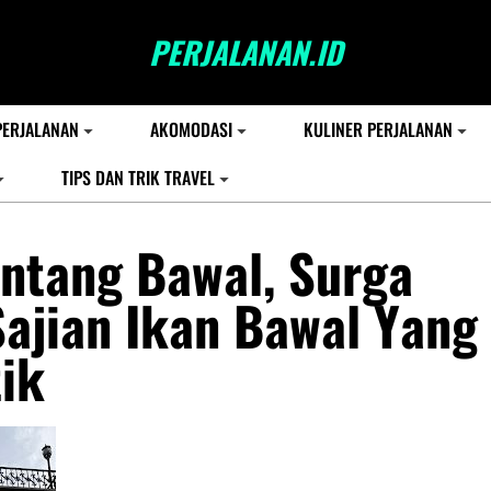
PERJALANAN.ID
PERJALANAN
AKOMODASI
KULINER PERJALANAN
TIPS DAN TRIK TRAVEL
ntang Bawal, Surga
Sajian Ikan Bawal Yang
ik