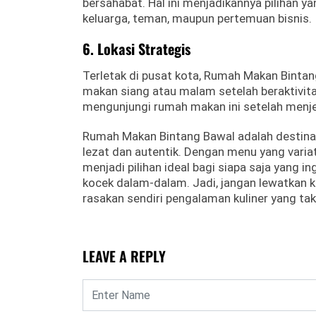
bersahabat. Hal ini menjadikannya pilihan y
keluarga, teman, maupun pertemuan bisnis.
6. Lokasi Strategis
Terletak di pusat kota, Rumah Makan Bintan
makan siang atau malam setelah beraktivit
mengunjungi rumah makan ini setelah menjela
Rumah Makan Bintang Bawal adalah destinas
lezat dan autentik. Dengan menu yang varia
menjadi pilihan ideal bagi siapa saja yang 
kocek dalam-dalam. Jadi, jangan lewatkan
rasakan sendiri pengalaman kuliner yang tak
LEAVE A REPLY