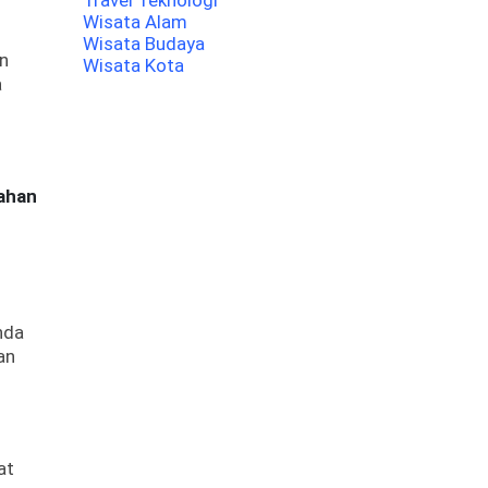
Travel Teknologi
Wisata Alam
Wisata Budaya
n
Wisata Kota
a
ahan
nda
an
at