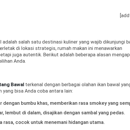
[add
dalah salah satu destinasi kuliner yang wajib dikunjungi b
erletak di lokasi strategis, rumah makan ini menawarkan
etapi juga autentik. Berikut adalah beberapa alasan menga
ilihan Anda.
tang Bawal
terkenal dengan berbagai olahan ikan bawal yan
yang bisa Anda coba antara lain:
kar dengan bumbu khas, memberikan rasa smokey yang sem
uar, lembut di dalam, disajikan dengan sambal yang pedas.
ya rasa, cocok untuk menemani hidangan utama.