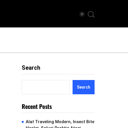
Search
Search
Recent Posts
Alat Traveling Modern, Insect Bite