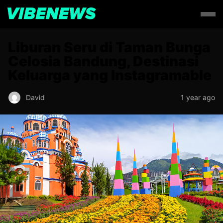
Liburan Seru di Taman Bunga
Celosia Bandung, Destinasi
Keluarga yang Instagramable
David
1 year ago