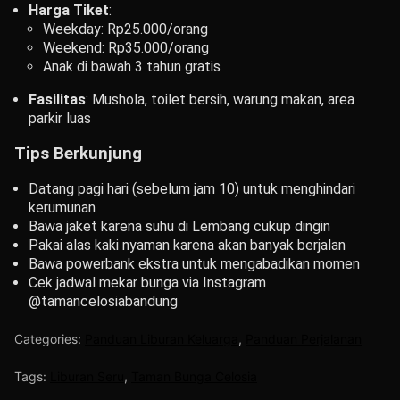
Harga Tiket
:
Weekday: Rp25.000/orang
Weekend: Rp35.000/orang
Anak di bawah 3 tahun gratis
Fasilitas
: Mushola, toilet bersih, warung makan, area
parkir luas
Tips Berkunjung
Datang pagi hari (sebelum jam 10) untuk menghindari
kerumunan
Bawa jaket karena suhu di Lembang cukup dingin
Pakai alas kaki nyaman karena akan banyak berjalan
Bawa powerbank ekstra untuk mengabadikan momen
Cek jadwal mekar bunga via Instagram
@tamancelosiabandung
Categories:
Panduan Liburan Keluarga
,
Panduan Perjalanan
Tags:
Liburan Seru
,
Taman Bunga Celosia