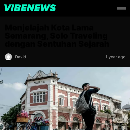
Menjelajah Kota Lama
Semarang, Solo Traveling
dengan Sentuhan Sejarah
David
1 year ago