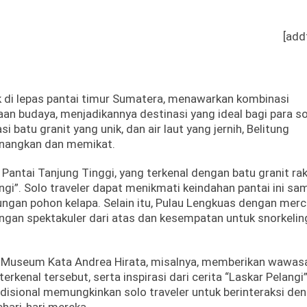
[add
ak di lepas pantai timur Sumatera, menawarkan kombinasi
n budaya, menjadikannya destinasi yang ideal bagi para s
i batu granit yang unik, dan air laut yang jernih, Belitung
nangkan dan memikat.
 Pantai Tanjung Tinggi, yang terkenal dengan batu granit ra
ngi”.
Solo traveler dapat menikmati keindahan pantai ini sam
ngan pohon kelapa.
Selain itu, Pulau Lengkuas dengan mer
an spektakuler dari atas dan kesempatan untuk snorkeling
Museum Kata Andrea Hirata, misalnya, memberikan wawas
rkenal tersebut, serta inspirasi dari cerita “Laskar Pelangi”
sional memungkinkan solo traveler untuk berinteraksi de