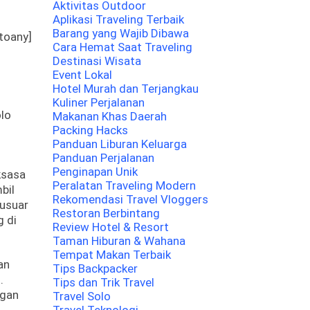
Aktivitas Outdoor
Aplikasi Traveling Terbaik
Barang yang Wajib Dibawa
toany]
Cara Hemat Saat Traveling
Destinasi Wisata
Event Lokal
Hotel Murah dan Terjangkau
Kuliner Perjalanan
olo
Makanan Khas Daerah
Packing Hacks
Panduan Liburan Keluarga
Panduan Perjalanan
Penginapan Unik
ksasa
Peralatan Traveling Modern
bil
Rekomendasi Travel Vloggers
cusuar
Restoran Berbintang
 di
Review Hotel & Resort
Taman Hiburan & Wahana
Tempat Makan Terbaik
an
Tips Backpacker
.
Tips dan Trik Travel
ngan
Travel Solo