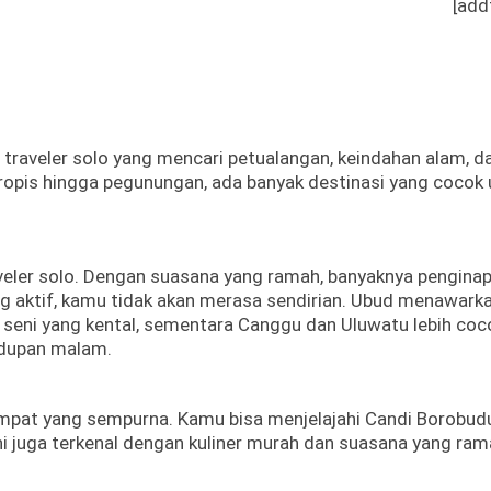
[add
 traveler solo yang mencari petualangan, keindahan alam, d
ropis hingga pegunungan, ada banyak destinasi yang cocok 
raveler solo. Dengan suasana yang ramah, banyaknya pengina
ng aktif, kamu tidak akan merasa sendirian. Ubud menawark
seni yang kental, sementara Canggu dan Uluwatu lebih coc
hidupan malam.
t
empat yang sempurna. Kamu bisa menjelajahi Candi Borobudu
i juga terkenal dengan kuliner murah dan suasana yang ra