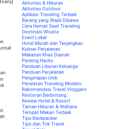
toany]
Aktivitas & Hiburan
Aktivitas Outdoor
Aplikasi Traveling Terbaik
Barang yang Wajib Dibawa
Cara Hemat Saat Traveling
Destinasi Wisata
Event Lokal
an
Hotel Murah dan Terjangkau
untuk
Kuliner Perjalanan
Makanan Khas Daerah
Packing Hacks
Panduan Liburan Keluarga
Panduan Perjalanan
pan
Penginapan Unik
an
Peralatan Traveling Modern
ok
Rekomendasi Travel Vloggers
Restoran Berbintang
Review Hotel & Resort
Taman Hiburan & Wahana
r,
Tempat Makan Terbaik
mah
Tips Backpacker
Tips dan Trik Travel